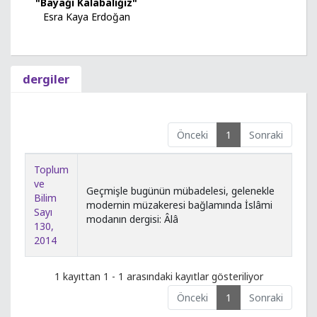
"Bayağı Kalabalığız"
Esra Kaya Erdoğan
dergiler
Önceki
1
Sonraki
Toplum
ve
Geçmişle bugünün mübadelesi, gelenekle
Bilim
modernin müzakeresi bağlamında İslâmi
Sayı
modanın dergisi: Âlâ
130,
2014
1 kayıttan 1 - 1 arasındaki kayıtlar gösteriliyor
Önceki
1
Sonraki