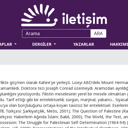
ARA
TAPLAR
DERGİLER
YAZARLAR
HAKKIM
rlikte göçmen olarak Kahire'ye yerleşti. Liseyi ABD'deki Mount Herman'd
tamamledı. Doktora tezi Joseph Conrad üzerineydi. Aramızdan ayrıldığı
kanlığını yürütüyordu. Filistin meselesinin yerel bir mesele olmaktan 
rif ettiği gibi bir entelektüeldi; sürgün, marjinal, yabancı... Siyasal b
ğu'ya olan borçluluğunu ortaya koyan tavizsiz bir entelektüel. Eserler
; Türkçesi: Şarkiyatçılık, Metis, 2001); The Question of Palestine (R
rkçesi: Haberlerin Ağında İslam; Babil, 2000); The World, the Text, and
ossesion: The Struggle for Palestinian Self-Determination (1964-94) 