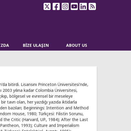
IZDA
BİZE ULAŞIN
ABOUT US
a bitirdi. Lisansını Princeton Üniversitesi'nde,
 2003 yılına kadar Colombia Üniversitesi,
çıkıp, bölgesel ve evrensel bir meseleye
ir tavrı olan, her yazdığı yazıda iktidarla
inden bazıları; Beginnings: Intention and Method
andom House, 1980; Türkçesi: Filistin Sorunu,
 the Critic (Harvard, UP., 1984); After the Last
(Pantheon, 1993); Culture and Imperialism