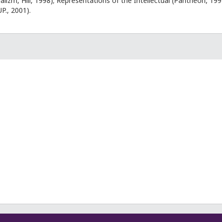
alizm, Hill, 1998); Representations of the Intellectual (Pantheon, 1994;
P., 2001).