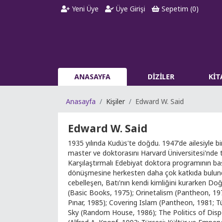
Yeni Üye
Üye Girişi
Sepetim (
0
)
ANASAYFA
DİZİLER
Kİ
Anasayfa
Kişiler
Edward W. Said
Edward W. Said
1935 yılında Kudüs'te doğdu. 1947'de ailesiyle bi
master ve doktorasını Harvard Üniversitesi'nde 
Karşılaştırmalı Edebiyat doktora programının baş
dönüşmesine herkesten daha çok katkıda bulundu. Ta
cebelleşen, Batı'nın kendi kimliğini kurarken Do
(Basic Books, 1975); Orinetalism (Pantheon, 1978
Pınar, 1985); Covering Islam (Pantheon, 1981; Tü
Sky (Random House, 1986); The Politics of Disp