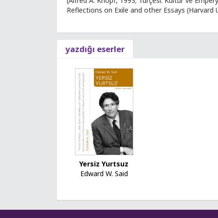
(Alfred A. Knopf, 1993; Türçesi: Kültür ve Empery
Reflections on Exile and other Essays (Harvard U
yazdığı eserler
Yersiz Yurtsuz
Edward W. Said