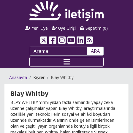
Yeni Üye
Üye Girişi
Sepetim (
0
)
ARA
Anasayfa
Kişiler
Blay Whitby
Blay Whitby
BLAY WHITBY Yirmi yıldan fazla zamandır yapay zekâ
üzerine çalışmalar yapan Blay Whitby, araştırmalarında
özellikle yeni teknolojilerin sosyal ve ahlâki boyutları
üzerinde durmaktadır. Alanının önde gelen isimlerinden
olan ve çeşitli yayın organlarında konuyla ilgili birçok
makalesi bulunan Whitby, halen İngiltere’de Sussex