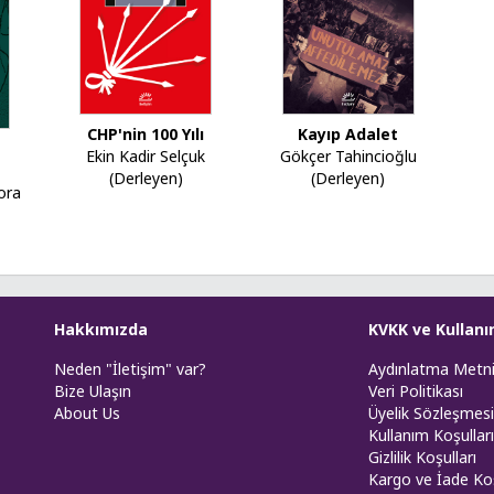
Kayıp Adalet
CHP'nin 100 Yılı
Gökçer Tahincioğlu
Ekin Kadir Selçuk
(Derleyen)
(Derleyen)
ora
Hakkımızda
KVKK ve Kullanı
Neden "İletişim" var?
Aydınlatma Metn
Bize Ulaşın
Veri Politikası
About Us
Üyelik Sözleşmesi
Kullanım Koşulları
Gizlilik Koşulları
Kargo ve İade Koş