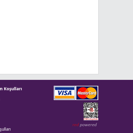
m Koşulları
i
Web tasarım: Red Bilişim
ulları