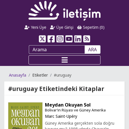
Yeni Üye
Üye Girişi
Sepetim (
0
)
ARA
Anasayfa
Etiketler
#uruguay
#uruguay
Etiketindeki Kitaplar
Meydan Okuyan Sol
Bolivar’ın Rüyası ve Güney Amerika
Marc Saint-Upéry
Güney Amerika gerçekten sola doğru
kayıyor mu? 1998 yılında Chavez’in