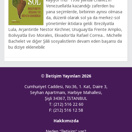
Venezuella’da kazandığı zaferden bu
yana seçimlerde, birbirinin aynısı olmasa
da, düzenli olarak sol ya da merkez-sol
yönetimler iktidara geldi: Brezilya’da
Lula, Arjantin’de Nestor Kirchner, Uruguay’da Frente Amplio,
Bolivya’da Evo Morales, Ekvador’da Rafael Correa... Michelle
Bachelet ve diğer Şilili sosyalistlerin devam eden başarısı da
bu diziye eklenebilir.
© İletişim Yayınları 2026
Cumhuriyet Caddesi, No:36, 1. Kat, Daire 3,
Seyhan Apartmanı, Harbiye Mahallesi,
Şişli 34367, İSTANBUL
T: (212) 516 22 60
F: (212) 516 12 58
Hakkımızda
Neden "İletişim" var?