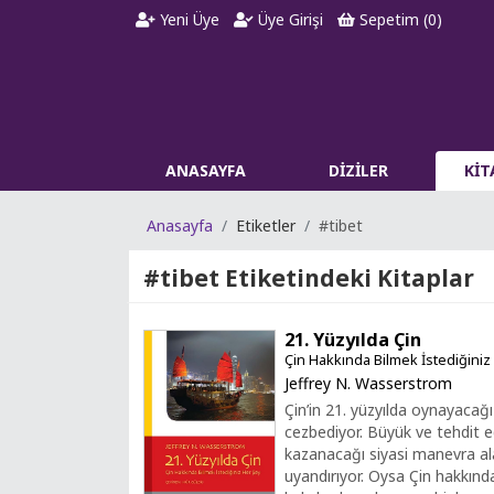
Yeni Üye
Üye Girişi
Sepetim (
0
)
ANASAYFA
DİZİLER
Kİ
Anasayfa
Etiketler
#tibet
#tibet
Etiketindeki Kitaplar
21. Yüzyılda Çin
Çin Hakkında Bilmek İstediğiniz
Jeffrey N. Wasserstrom
Çin’in 21. yüzyılda oynayacağ
cezbediyor. Büyük ve tehdit e
kazanacağı siyasi manevra alan
uyandırıyor. Oysa Çin hakkında 