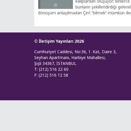
kalıplardan oluşuyor; binlerce yı
bunların şekillendirdiği gelene
dönüşüm anlaşılmadan Çin’i “bilmek” mümkün değ
© İletişim Yayınları 2026
Cumhuriyet Caddesi, No:36, 1. Kat, Daire 3,
Seyhan Apartmanı, Harbiye Mahallesi,
Şişli 34367, İSTANBUL
T: (212) 516 22 60
F: (212) 516 12 58