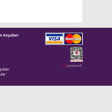
m Koşulları
i
Web tasarım: Red Bilişim
ulları
ular