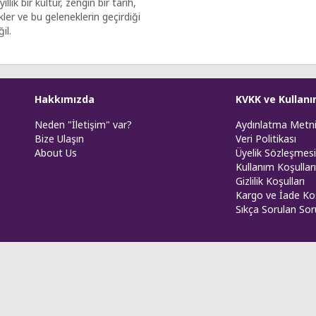
llık bir kültür, zengin bir tarih,
kler ve bu geleneklerin geçirdiği
il.
Hakkımızda
KVKK ve Kullanı
Neden "İletişim" var?
Aydınlatma Metn
Bize Ulaşın
Veri Politikası
About Us
Üyelik Sözleşmesi
Kullanım Koşulları
Gizlilik Koşulları
Kargo ve İade Koş
Sıkça Sorulan Sor