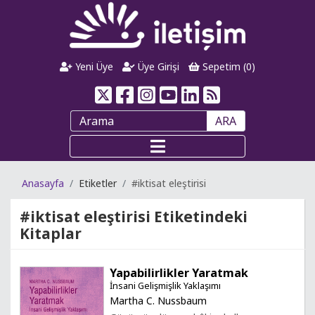
Yeni Üye
Üye Girişi
Sepetim (
0
)
ARA
Anasayfa
Etiketler
#iktisat eleştirisi
#iktisat eleştirisi
Etiketindeki
Kitaplar
Yapabilirlikler Yaratmak
İnsani Gelişmişlik Yaklaşımı
Martha C. Nussbaum