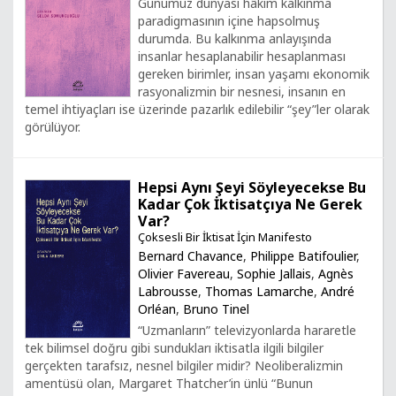
Günümüz dünyası hâkim kalkınma
paradigmasının içine hapsolmuş
durumda. Bu kalkınma anlayışında
insanlar hesaplanabilir hesaplanması
gereken birimler, insan yaşamı ekonomik
rasyonalizmin bir nesnesi, insanın en
temel ihtiyaçları ise üzerinde pazarlık edilebilir “şey”ler olarak
görülüyor.
Hepsi Aynı Şeyi Söyleyecekse Bu
Kadar Çok İktisatçıya Ne Gerek
Var?
Çoksesli Bir İktisat İçin Manifesto
Bernard Chavance
,
Philippe Batifoulier
,
Olivier Favereau
,
Sophie Jallais
,
Agnès
Labrousse
,
Thomas Lamarche
,
André
Orléan
,
Bruno Tinel
“Uzmanların” televizyonlarda hararetle
tek bilimsel doğru gibi sundukları iktisatla ilgili bilgiler
gerçekten tarafsız, nesnel bilgiler midir? Neoliberalizmin
amentüsü olan, Margaret Thatcher’in ünlü “Bunun