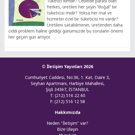
Tüketici kimdir? Cebinde parası olan
herkes, üretilen her şeyin “doğal” bir
tüketicisi midir? Yoksa her mal ve
hizmetin özel bir tüketicisi mi vardır?
Üretileni satabilmenin, üretimden daha
ciddi problem haline geldiği günümüzde bu soruların önemi
her geçen gün artıyor.
© İletişim Yayınları 2026
Cumhuriyet Caddesi, No:36, 1. Kat, Daire 3,
Seyhan Apartmanı, Harbiye Mahallesi,
Şişli 34367, İSTANBUL
T: (212) 516 22 60
F: (212) 516 12 58
Hakkımızda
Neden "İletişim" var?
Bize Ulaşın