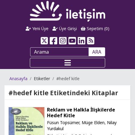
Yeni Üye
Üye Girişi
Sepetim (
0
)
ARA
Anasayfa
Etiketler
#hedef kitle
#hedef kitle
Etiketindeki Kitaplar
Reklam ve Halkla İlişkilerde
Hedef Kitle
Füsun Topsümer
,
Müge Elden
,
Nilay
Yurdakul