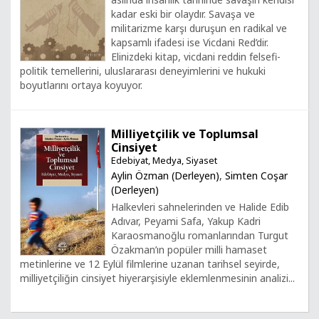
kadar eski bir olaydır. Savaşa ve
militarizme karşı duruşun en radikal ve
kapsamlı ifadesi ise Vicdani Red’dir.
Elinizdeki kitap, vicdani reddin felsefi-
politik temellerini, uluslararası deneyimlerini ve hukuki
boyutlarını ortaya koyuyor.
Milliyetçilik ve Toplumsal
Cinsiyet
Edebiyat, Medya, Siyaset
Aylin Özman (Derleyen)
,
Simten Coşar
(Derleyen)
Halkevleri sahnelerinden ve Halide Edib
Adıvar, Peyami Safa, Yakup Kadri
Karaosmanoğlu romanlarından Turgut
Özakman’ın popüler milli hamaset
metinlerine ve 12 Eylül filmlerine uzanan tarihsel seyirde,
milliyetçiliğin cinsiyet hiyerarşisiyle eklemlenmesinin analizi...