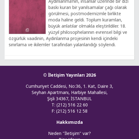
Aydınlanma’nın, insanlar üzerinde bir dizi
baskı kuran bir yanılsamalar çağı olarak
görülmesi, postmodernizmle birlikte
moda haline geldi. Toplum kuramları,
büyük anlatılar olmakla eleştirildiler. 18.
yüzyıl philosophelarının evrensel bilgi ve
özgürlük vaadinin, Aydınlanma projesinin kendi içindeki
sınırlama ve ikilemler tarafından yalanlandığı söylendi.
© İletişim Yayınları 2026
Cumhuriyet Caddesi, No:36, 1. Kat, Daire 3,
Seyhan Apartmanı, Harbiye Mahallesi,
Şişli 34367, İSTANBUL
T: (212) 516 22 60
F: (212) 516 12 58
Hakkımızda
Neden "İletişim" var?