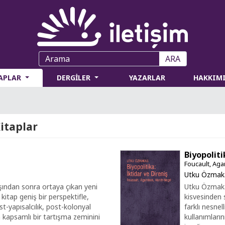
ARA
TAPLAR
DERGİLER
YAZARLAR
HAKKIM
itaplar
Biyopoliti
Foucault, Ag
Utku Özmak
lışından sonra ortaya çıkan yeni
Utku Özmakas
 kitap geniş bir perspektifle,
kisvesinden 
-yapısalcılık, post-kolonyal
farklı nesnell
a kapsamlı bir tartışma zeminini
kullanımların