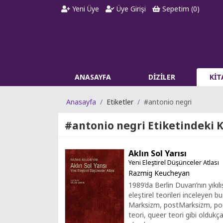
Yeni Üye
Üye Girişi
Sepetim (
0
)
ANASAYFA
DİZİLER
Kİ
Anasayfa
Etiketler
#antonio negri
#antonio negri
Etiketindeki K
Aklın Sol Yarısı
Yeni Eleştirel Düşünceler Atlası
Razmig Keucheyan
1989’da Berlin Duvarı’nın yıkı
eleştirel teorileri inceleyen bu
Marksizm, postMarksizm, post
teori, queer teori gibi oldukç