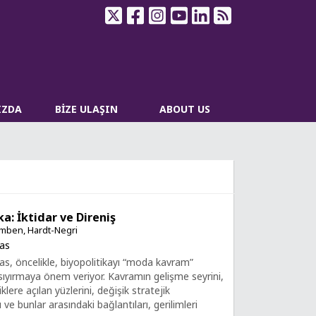
IZDA
BİZE ULAŞIN
ABOUT US
ka: İktidar ve Direniş
amben, Hardt-Negri
as
, öncelikle, biyopolitikayı “moda kavram”
sıyırmaya önem veriyor. Kavramın gelişme seyrini,
iklere açılan yüzlerini, değişik stratejik
ı ve bunlar arasındaki bağlantıları, gerilimleri