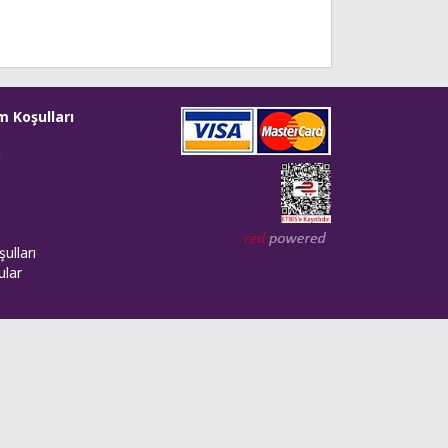
m Koşulları
i
Web tasarım: Red Bilişim
ulları
ular