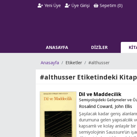
Yeni Üye
Üye Girişi
Sepetim (
0
)
ANASAYFA
DİZİLER
Kİ
Anasayfa
Etiketler
#althusser
#althusser
Etiketindeki Kitap
Dil ve Maddecilik
Semiyolojideki Gelişmeler ve Ö
Rosalind Coward
,
John Ellis
Şaşılacak kadar geniş alanların
durumuna gelen yapısalcılık v
kapsamlı ve kolay anlaşılır bir 
semiyolojinin Saussure’ün işa