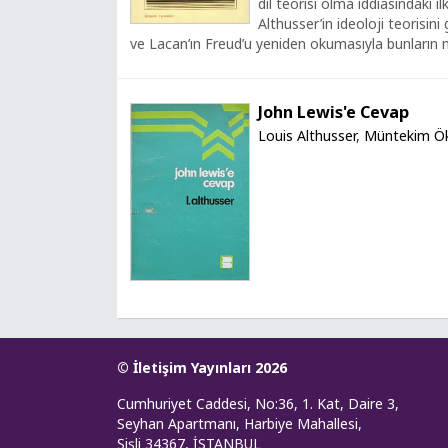
dil teorisi olma iddiasındaki il
Althusser’in ideoloji teorisini 
ve Lacan’ın Freud’u yeniden okumasıyla bunların nası
John Lewis'e Cevap
Louis Althusser
,
Müntekim Ö
© İletişim Yayınları 2026
Cumhuriyet Caddesi, No:36, 1. Kat, Daire 3,
Seyhan Apartmanı, Harbiye Mahallesi,
Şişli 34367, İSTANBUL