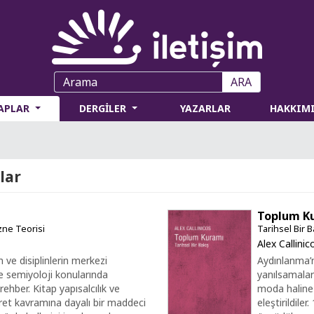
ARA
TAPLAR
DERGİLER
YAZARLAR
HAKKIM
lar
Toplum K
zne Teorisi
Tarihsel Bir B
Alex Callinic
 ve disiplinlerin merkezi
Aydınlanma’nı
e semiyoloji konularında
yanılsamalar
rehber. Kitap yapısalcılık ve
moda haline 
ret kavramına dayalı bir maddeci
eleştirildiler