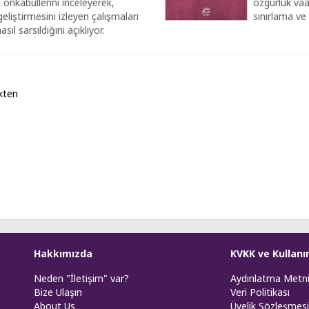
k önkabullerini inceleyerek,
özgürlük vaa
geliştirmesini izleyen çalışmaları
sınırlama ve 
l sarsıldığını açıklıyor.
kten
Hakkımızda
KVKK ve Kullanı
Neden "İletişim" var?
Aydınlatma Metn
Bize Ulaşın
Veri Politikası
About Us
Üyelik Sözleşmesi