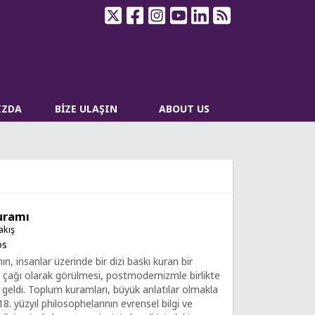
IZDA
BİZE ULAŞIN
ABOUT US
uramı
akış
os
n, insanlar üzerinde bir dizi baskı kuran bir
 çağı olarak görülmesi, postmodernizmle birlikte
geldi. Toplum kuramları, büyük anlatılar olmakla
. 18. yüzyıl philosophelarının evrensel bilgi ve