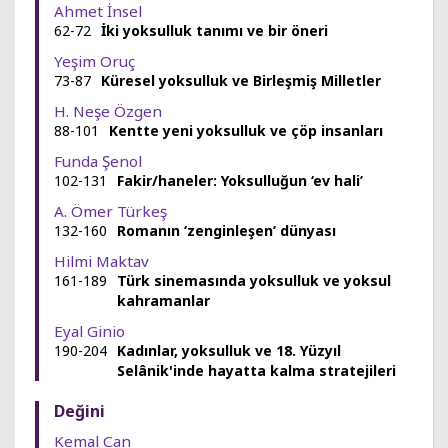
Ahmet İnsel
62-72
İki yoksulluk tanımı ve bir öneri
Yeşim Oruç
73-87
Küresel yoksulluk ve Birleşmiş Milletler
H. Neşe Özgen
88-101
Kentte yeni yoksulluk ve çöp insanları
Funda Şenol
102-131
Fakir/haneler: Yoksulluğun ‘ev hali’
A. Ömer Türkeş
132-160
Romanın ‘zenginleşen’ dünyası
Hilmi Maktav
161-189
Türk sinemasında yoksulluk ve yoksul
kahramanlar
Eyal Ginio
190-204
Kadınlar, yoksulluk ve 18. Yüzyıl
Selânik'inde hayatta kalma stratejileri
Değini
Kemal Can