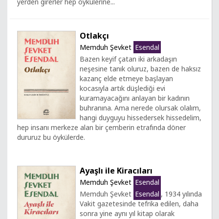
yerden girerler hep öykülerine...
Otlakçı
Memduh Şevket
Esendal
Bazen keyif çatan iki arkadaşın
neşesine tanık oluruz, bazen de haksız
kazanç elde etmeye başlayan
kocasıyla artık düşlediği evi
kuramayacağını anlayan bir kadının
buhranına. Ama nerede olursak olalım,
hangi duyguyu hissedersek hissedelim,
hep insanı merkeze alan bir çemberin etrafında döner
dururuz bu öykülerde.
Ayaşlı ile Kiracıları
Memduh Şevket
Esendal
Memduh Şevket
Esendal
, 1934 yılında
Vakit gazetesinde tefrika edilen, daha
sonra yine aynı yıl kitap olarak