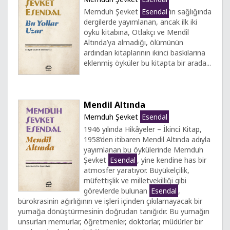
Memduh Şevket
Esendal
’ın sağlığında
dergilerde yayımlanan, ancak ilk iki
öykü kitabına, Otlakçı ve Mendil
Altında’ya almadığı, ölümünün
ardından kitaplarının ikinci baskılarına
eklenmiş öyküler bu kitapta bir arada...
Mendil Altında
Memduh Şevket
Esendal
1946 yılında Hikâyeler – İkinci Kitap,
1958’den itibaren Mendil Altında adıyla
yayımlanan bu öykülerinde Memduh
Şevket
Esendal
, yine kendine has bir
atmosfer yaratıyor. Büyükelçilik,
müfettişlik ve milletvekilliği gibi
görevlerde bulunan
Esendal
,
bürokrasinin ağırlığının ve işleri içinden çıkılamayacak bir
yumağa dönüştürmesinin doğrudan tanığıdır. Bu yumağın
unsurları memurlar, öğretmenler, doktorlar, müdürler bir