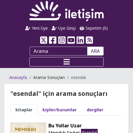
Yeni Üye
Üye Girişi
Sepetim (
0
)
ARA
Anasayfa
Arama Sonuçları
esendal
"esendal" için arama sonuçları
kitaplar
kişiler/kurumlar
dergiler
Bu Yollar Uzar
Memduh Şevket
Esendal