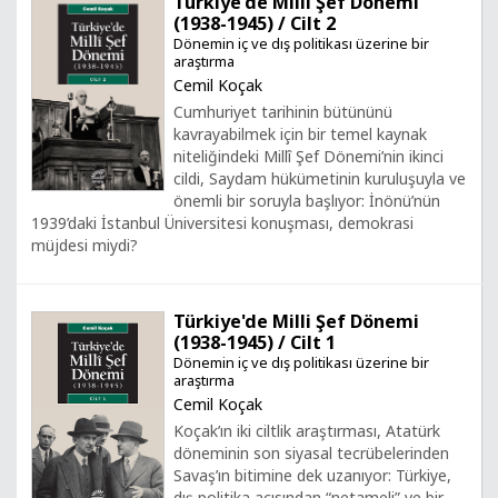
Türkiye'de Milli Şef Dönemi
(1938-1945) / Cilt 2
Dönemin iç ve dış politikası üzerine bir
araştırma
Cemil Koçak
Cumhuriyet tarihinin bütününü
kavrayabilmek için bir temel kaynak
niteliğindeki Millî Şef Dönemi’nin ikinci
cildi, Saydam hükümetinin kuruluşuyla ve
önemli bir soruyla başlıyor: İnönü’nün
1939’daki İstanbul Üniversitesi konuşması, demokrasi
müjdesi miydi?
Türkiye'de Milli Şef Dönemi
(1938-1945) / Cilt 1
Dönemin iç ve dış politikası üzerine bir
araştırma
Cemil Koçak
Koçak’ın iki ciltlik araştırması, Atatürk
döneminin son siyasal tecrübelerinden
Savaş’ın bitimine dek uzanıyor: Türkiye,
dış politika açısından “netameli” ve bir