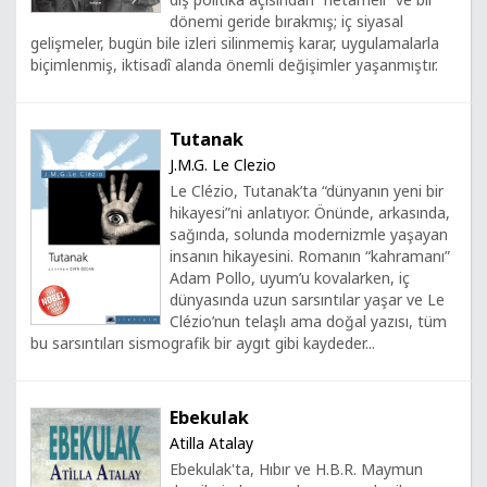
dönemi geride bırakmış; iç siyasal
gelişmeler, bugün bile izleri silinmemiş karar, uygulamalarla
biçimlenmiş, iktisadî alanda önemli değişimler yaşanmıştır.
Tutanak
J.M.G. Le Clezio
Le Clézio, Tutanak’ta “dünyanın yeni bir
hikayesi”ni anlatıyor. Önünde, arkasında,
sağında, solunda modernizmle yaşayan
insanın hikayesini. Romanın “kahramanı”
Adam Pollo, uyum’u kovalarken, iç
dünyasında uzun sarsıntılar yaşar ve Le
Clézio’nun telaşlı ama doğal yazısı, tüm
bu sarsıntıları sismografik bir aygıt gibi kaydeder...
Ebekulak
Atilla Atalay
Ebekulak'ta, Hıbır ve H.B.R. Maymun