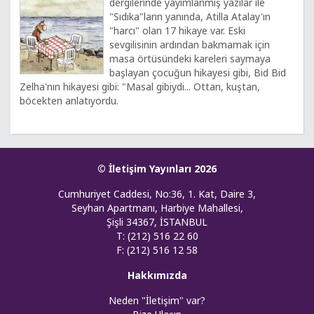
dergilerinde yayımlanmış yazılar ile
"Sıdıka"ların yanında, Atilla Atalay'ın
"harcı" olan 17 hikaye var. Eski
sevgilisinin ardından bakmamak için
masa örtüsündeki kareleri saymaya
başlayan çocuğun hikayesi gibi, Bid Bid
Zelha'nın hikayesi gibi: "Masal gibiydi... Ottan, kuştan,
böcekten anlatıyordu.
© İletişim Yayınları 2026
Cumhuriyet Caddesi, No:36, 1. Kat, Daire 3,
Seyhan Apartmanı, Harbiye Mahallesi,
Şişli 34367, İSTANBUL
T: (212) 516 22 60
F: (212) 516 12 58
Hakkımızda
Neden "İletişim" var?