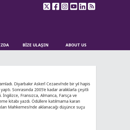
IZDA
BİZE ULAŞIN
ABOUT US
mladı. Diyarbakır Askerî Cezaevi’nde bir yıl hapis
yaptı. Sonrasında 2005’e kadar aralıklarla çeşitli
ti. İngilizce, Fransızca, Almanca, Farsça ve
neme kitabı yazdı. Ödüllere katılmama kararı
 Hakları Mahkemesi’nde aklanacağı düşünce suçu