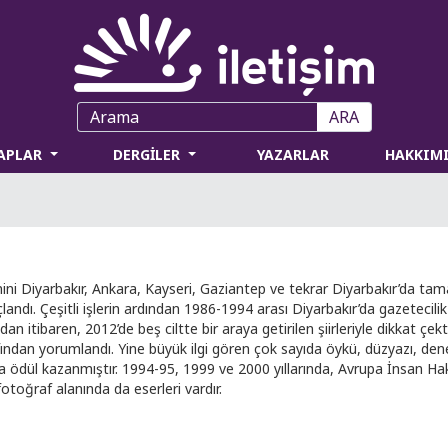
ARA
TAPLAR
DERGİLER
YAZARLAR
HAKKIM
ni Diyarbakır, Ankara, Kayseri, Gaziantep ve tekrar Diyarbakır’da tama
andı. Çeşitli işlerin ardından 1986-1994 arası Diyarbakır’da gazetecilik 
an itibaren, 2012’de beş ciltte bir araya getirilen şiirleriyle dikkat çek
afından yorumlandı. Yine büyük ilgi gören çok sayıda öykü, düzyazı, de
sayıda ödül kazanmıştır. 1994-95, 1999 ve 2000 yıllarında, Avrupa İnsan
toğraf alanında da eserleri vardır.