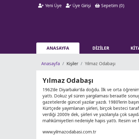
Yeni Üye
Üye Girişi
Sepetim (
0
)
ANASAYFA
DİZİLER
Kİ
Anasayfa
Kişiler
Yılmaz Odabaşı
Yılmaz Odabaşı
1962’de Diyarbakır’da doğdu. İlk ve orta öğrenimi
yattı. Dokuz yıl süren yargılaması beraatle sonuçl
gazetelerde güncel yazılar yazdı. 1980’lerin başınd
Kürtçede yayımlanan şiirleri, birçok besteci tar
verdiği 2000’e dek, şiirleri ve yazılarıyla çok 
mahkûmiyetleri nedeniyle hapis yattı. Resim ve fo
www.yilmazodabasi.com.tr