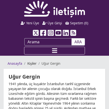
Yeni Üye
Üye Girişi
Sepetim (
0
)
ARA
Anasayfa
Kişiler
Uğur Gergin
Uğur Gergin
1941 yılında, üç kuşaktır İstanbul’un tarihî üçgeninde
yaşayan bir ailenin çocuğu olarak doğdu. İstanbul Erkek
Lisesi’nde eğitim gördü. Ailesinin tüm ısrarlarına rağmen
babasının tekstil işinin başına geçmedi. Farklı bir sektöre
yöneldi: Altın Kitaplar Yayınevi’nde 1964 yılının sonlarına
doğru başladığı görevi 25 yıl sürdü. Ardından matbaa ve