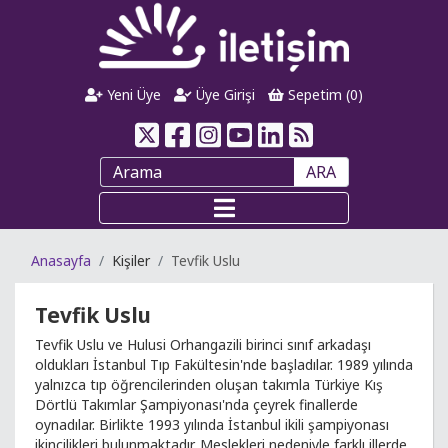
Yeni Üye
Üye Girişi
Sepetim (
0
)
ARA
Anasayfa
Kişiler
Tevfik Uslu
Tevfik Uslu
Tevfik Uslu ve Hulusi Orhangazili birinci sınıf arkadaşı
oldukları İstanbul Tıp Fakültesin'nde başladılar. 1989 yılında
yalnızca tıp öğrencilerinden oluşan takımla Türkiye Kış
Dörtlü Takımlar Şampiyonası'nda çeyrek finallerde
oynadılar. Birlikte 1993 yılında İstanbul ikili şampiyonası
ikincilikleri bulunmaktadır. Meslekleri nedeniyle farklı illerde