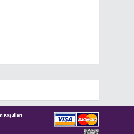
m Koşulları
i