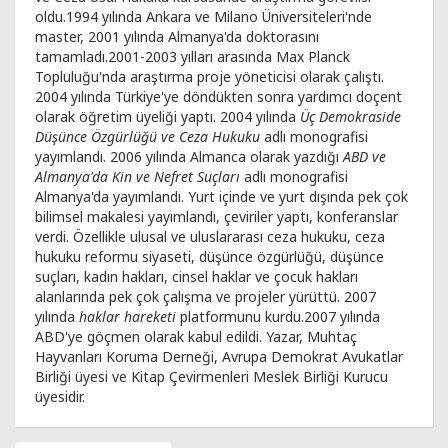
oldu.1994 yılında Ankara ve Milano Üniversiteleri'nde
master, 2001 yılında Almanya'da doktorasını
tamamladı.2001-2003 yılları arasında Max Planck
Topluluğu'nda araştırma proje yöneticisi olarak çalıştı.
2004 yılında Türkiye'ye döndükten sonra yardımcı doçent
olarak öğretim üyeliği yaptı. 2004 yılında
Üç Demokraside
Düşünce Özgürlüğü ve Ceza Hukuku
adlı monografisi
yayımlandı. 2006 yılında Almanca olarak yazdığı
ABD ve
Almanya'da Kin ve Nefret Suçları
adlı monografisi
Almanya'da yayımlandı. Yurt içinde ve yurt dışında pek çok
bilimsel makalesi yayımlandı, çeviriler yaptı, konferanslar
verdi. Özellikle ulusal ve uluslararası ceza hukuku, ceza
hukuku reformu siyaseti, düşünce özgürlüğü, düşünce
suçları, kadın hakları, cinsel haklar ve çocuk hakları
alanlarında pek çok çalışma ve projeler yürüttü. 2007
yılında
haklar hareketi
platformunu kurdu.2007 yılında
ABD'ye göçmen olarak kabul edildi. Yazar, Muhtaç
Hayvanları Koruma Derneği, Avrupa Demokrat Avukatlar
Birliği üyesi ve Kitap Çevirmenleri Meslek Birliği Kurucu
üyesidir.