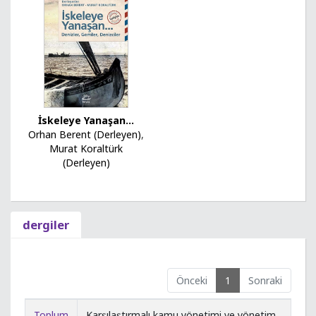
İskeleye Yanaşan...
Orhan Berent (Derleyen)
,
Murat Koraltürk
(Derleyen)
dergiler
Önceki
1
Sonraki
Toplum
Karşılaştırmalı kamu yönetimi ve yönetim