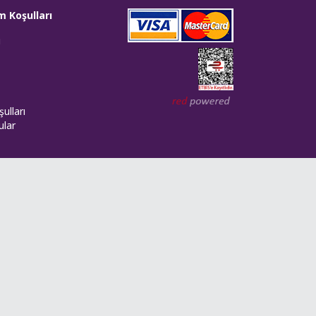
m Koşulları
i
Web tasarım: Red Bilişim
ulları
ular