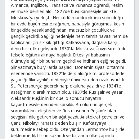
Almanca, İngilizce, Fransızca ve Yunanca öğrendi, resim
ve müzik dersleri aldı. 1827’de büyükannesiyle birlikte
Moskova’ya yerleşti. Her türlü maddi imkânın sunulduğu
bir evde büyümesine rağmen, babasıyla görüşmesi kesin
bir şekilde yasaklandığından, mutsuz bir çocukluk ve
gençlik geçirdi. Sağlığı nedeniyle hem temiz havası hem de
kaplıcaları için sık sık gittiği Kafkasya’da, dağlara karşı
derin bir tutku geliştirdi. 1830’da Moskova Üniversitesi’nde
felsefe eğitimi almaya başladı. Ertesi yıl babasının
ölümüyle ağır bir bunalım geçirdi ve intiharın eşiğine geldi.
Şiir yazmaya bu yıllarda başladı. Dönemin siyasi ortamını
eserlerinde yansıttı. 1832’de ders aldığı kimi profesörlerle
yaşadığı fikir ayrılığı nedeniyle üniversiteden uzaklaştırıldı.
St. Petersburg’a giderek harp okuluna yazıldı ve 1834’te
asteğmen olarak mezun oldu. 1837’de Rus şair ve yazar
Aleksandr Puşkin’in bir düello sonucu hayatını
kaybetmesiyle derinden sarsıldı. Bu ölümün gerçek
sorumlularını eleştiren ve Rus ulusunun Puşkin’e olan
sevgisini dile getiren bir ağıt yazdı. Aristokrat çevreleri ve
Çar I. Nikolay’ı rahatsız eden bu şiir, Kafkasya’ya
sürülmesine sebep oldu. Öte yandan Lermontov bu şiirle
beklenmedik bir ün kazandı ve bir anda ülke çapında