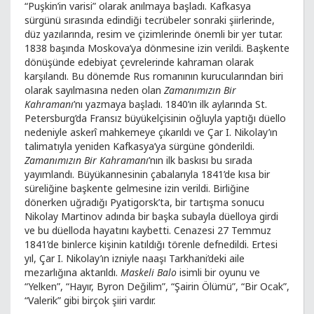
“Puşkin’in varisi” olarak anılmaya başladı. Kafkasya
sürgünü sırasında edindiği tecrübeler sonraki şiirlerinde,
düz yazılarında, resim ve çizimlerinde önemli bir yer tutar.
1838 başında Moskova’ya dönmesine izin verildi. Başkente
dönüşünde edebiyat çevrelerinde kahraman olarak
karşılandı. Bu dönemde Rus romanının kurucularından biri
olarak sayılmasına neden olan
Zamanımızın Bir
Kahramanı
’nı yazmaya başladı. 1840’ın ilk aylarında St.
Petersburg’da Fransız büyükelçisinin oğluyla yaptığı düello
nedeniyle askerî mahkemeye çıkarıldı ve Çar I. Nikolay’ın
talimatıyla yeniden Kafkasya’ya sürgüne gönderildi.
Zamanımızın Bir Kahramanı
’nın ilk baskısı bu sırada
yayımlandı. Büyükannesinin çabalarıyla 1841’de kısa bir
süreliğine başkente gelmesine izin verildi. Birliğine
dönerken uğradığı Pyatigorsk’ta, bir tartışma sonucu
Nikolay Martinov adında bir başka subayla düelloya girdi
ve bu düelloda hayatını kaybetti. Cenazesi 27 Temmuz
1841’de binlerce kişinin katıldığı törenle defnedildi. Ertesi
yıl, Çar I. Nikolay’ın izniyle naaşı Tarkhani’deki aile
mezarlığına aktarıldı.
Maskeli Balo
isimli bir oyunu ve
“Yelken”, “Hayır, Byron Değilim”, “Şairin Ölümü”, “Bir Ocak”,
“Valerik” gibi birçok şiiri vardır.