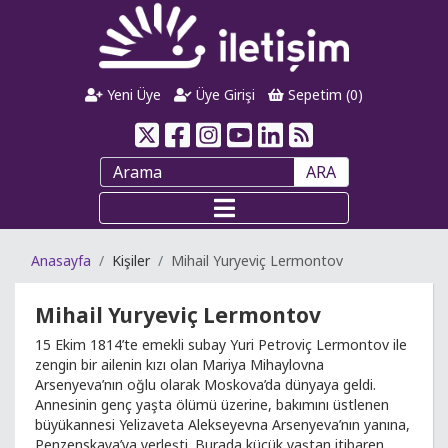
Yeni Üye
Üye Girişi
Sepetim (
0
)
ARA
Anasayfa
Kişiler
Mihail Yuryeviç Lermontov
Mihail Yuryeviç Lermontov
15 Ekim 1814’te emekli subay Yuri Petroviç Lermontov ile
zengin bir ailenin kızı olan Mariya Mihaylovna
Arsenyeva’nın oğlu olarak Moskova’da dünyaya geldi.
Annesinin genç yaşta ölümü üzerine, bakımını üstlenen
büyükannesi Yelizaveta Alekseyevna Arsenyeva’nın yanına,
Penzenskaya’ya yerleşti. Burada küçük yaştan itibaren