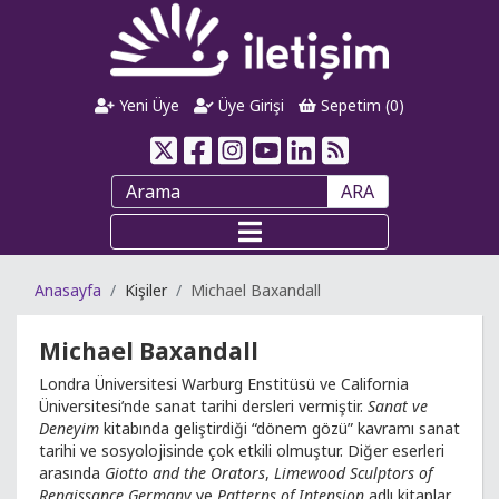
Yeni Üye
Üye Girişi
Sepetim (
0
)
ARA
Anasayfa
Kişiler
Michael Baxandall
Michael Baxandall
Londra Üniversitesi Warburg Enstitüsü ve California
Üniversitesi’nde sanat tarihi dersleri vermiştir.
Sanat ve
Deneyim
kitabında geliştirdiği “dönem gözü” kavramı sanat
tarihi ve sosyolojisinde çok etkili olmuştur. Diğer eserleri
arasında
Giotto and the Orators
,
Limewood Sculptors of
Renaissance Germany
ve
Patterns of Intension
adlı kitaplar