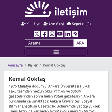
Yeni Üye
Üye Girişi
Sepetim (
0
)
ARA
Anasayfa
Kişiler
Kemal Göktaş
Kemal Göktaş
1976 Malatya doğumlu. Ankara Üniversitesi Hukuk
Fakültesi’nden mezun oldu.
Radikal
ve
Sabah
gazetelerinden sonra halen
Vatan
gazetesinin Ankara
bürosunda çalışmaktadır. Ankara Üniversitesi Sosyal
Bilimler Enstitüsü Gazetecilik Bölümü’nde yaptığı yüksek
lisans tezini de kapsayan
Hrant Dink Cinayeti - Medya,