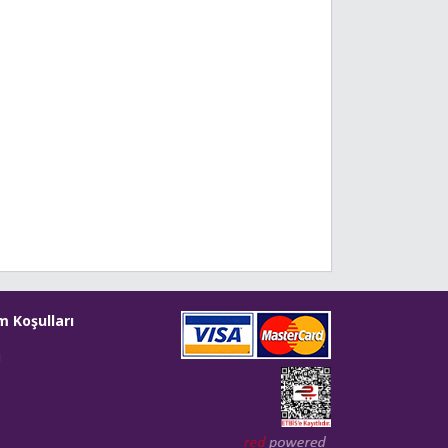
m Koşulları
i
Web tasarım: Red Bilişim