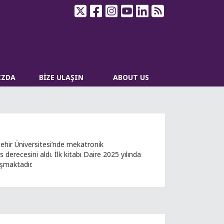
IZDA
BİZE ULAŞIN
ABOUT US
eşehir Üniversitesi’nde mekatronik
erecesini aldı. İlk kitabı Daire 2025 yılında
şmaktadır.