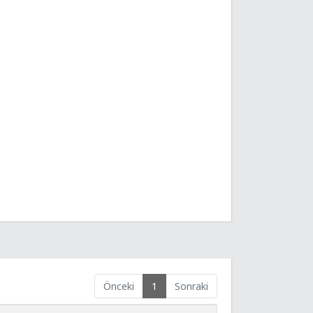
Önceki
1
Sonraki