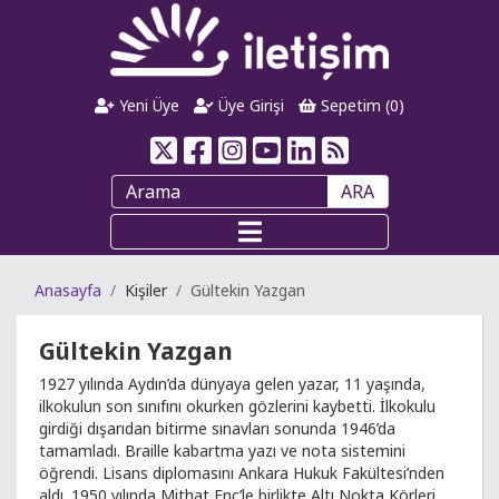
Yeni Üye
Üye Girişi
Sepetim (
0
)
ARA
Anasayfa
Kişiler
Gültekin Yazgan
Gültekin Yazgan
1927 yılında Aydın’da dünyaya gelen yazar, 11 yaşında,
ilkokulun son sınıfını okurken gözlerini kaybetti. İlkokulu
girdiği dışarıdan bitirme sınavları sonunda 1946’da
tamamladı. Braille kabartma yazı ve nota sistemini
öğrendi. Lisans diplomasını Ankara Hukuk Fakültesi’nden
aldı. 1950 yılında Mithat Enç’le birlikte Altı Nokta Körleri