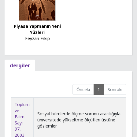
Piyasa Yapmanın Yeni
Yüzleri
Feyzan Erkip
dergiler
Önceki
1
Sonraki
Toplum
ve
Sosyal bilimlerde ölçme sorunu aracılığıyla
Bilim
üniversitede yükseltme ölçütleri üstüne
Sayı
gözlemler
97,
2003