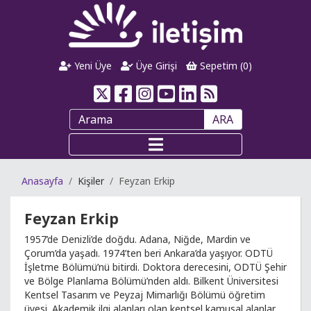
Yeni Üye
Üye Girişi
Sepetim (
0
)
ARA
Anasayfa
Kişiler
Feyzan Erkip
Feyzan Erkip
1957’de Denizli’de doğdu. Adana, Niğde, Mardin ve
Çorum’da yaşadı. 1974’ten beri Ankara’da yaşıyor. ODTÜ
İşletme Bölümü’nü bitirdi. Doktora derecesini, ODTÜ Şehir
ve Bölge Planlama Bölümü’nden aldı. Bilkent Üniversitesi
Kentsel Tasarım ve Peyzaj Mimarlığı Bölümü öğretim
üyesi. Akademik ilgi alanları olan kentsel kamusal alanlar,