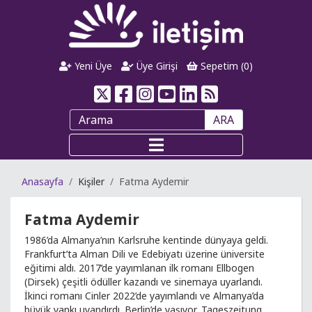
Yeni Üye
Üye Girişi
Sepetim (
0
)
ARA
Anasayfa
Kişiler
Fatma Aydemir
Fatma Aydemir
1986’da Almanya’nın Karlsruhe kentinde dünyaya geldi.
Frankfurt’ta Alman Dili ve Edebiyatı üzerine üniversite
eğitimi aldı. 2017’de yayımlanan ilk romanı Ellbogen
(Dirsek) çeşitli ödüller kazandı ve sinemaya uyarlandı.
İkinci romanı Cinler 2022’de yayımlandı ve Almanya’da
büyük yankı uyandırdı. Berlin’de yaşıyor, Tageszeitung