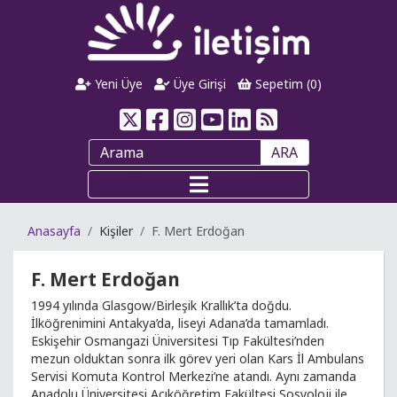
Yeni Üye
Üye Girişi
Sepetim (
0
)
ARA
Anasayfa
Kişiler
F. Mert Erdoğan
F. Mert Erdoğan
1994 yılında Glasgow/Birleşik Krallık’ta doğdu.
İlköğrenimini Antakya’da, liseyi Adana’da tamamladı.
Eskişehir Osmangazi Üniversitesi Tıp Fakültesi’nden
mezun olduktan sonra ilk görev yeri olan Kars İl Ambulans
Servisi Komuta Kontrol Merkezi’ne atandı. Aynı zamanda
Anadolu Üniversitesi Açıköğretim Fakültesi Sosyoloji ile