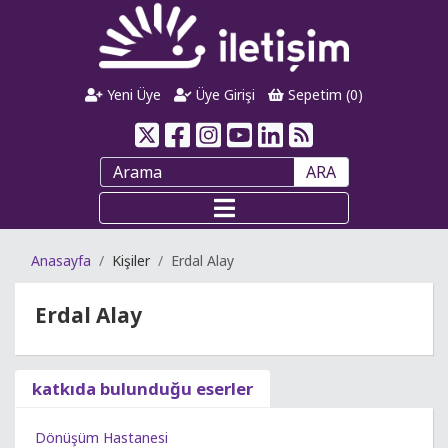
Yeni Üye
Üye Girişi
Sepetim (
0
)
ARA
Anasayfa
Kişiler
Erdal Alay
Erdal Alay
katkıda bulunduğu eserler
Dönüşüm Hastanesi