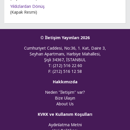
Yıldızlardan Dönüş
(Kapak Resmi)
© İletişim Yayınları 2026
Cumhuriyet Caddesi, No:36, 1. Kat, Daire 3,
Seyhan Apartmanı, Harbiye Mahallesi,
Şişli 34367, İSTANBUL
T: (212) 516 22 60
F: (212) 516 12 58
Hakkımızda
Neden "İletişim" var?
Bize Ulaşın
About Us
KVKK ve Kullanım Koşulları
Aydınlatma Metni