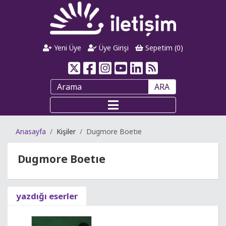
Yeni Üye
Üye Girişi
Sepetim (
0
)
ARA
Anasayfa
Kişiler
Dugmore Boetıe
Dugmore Boetıe
yazdığı eserler