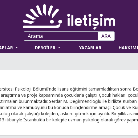
ARA
TAPLAR
DERGİLER
YAZARLAR
HAKKIM
ersitesi Psikoloji Bölümü’nde lisans eğitimini tamamladıktan sonra Boğ
ok araştırma ve proje kapsamında çocuklarla çalıştı. Çocuk hakları, ço
ştırmaları bulunmaktadır. Serdar M. Değirmencioğlu ile birlikte Kurba
 anlatma ve kamuoyunu bu konuda bilinçlendirme amaçlı Çocuk ve Kurb
log olarak çalıştığı kolejden, askere gitmek için ayrıldı. Bir yıllık aran
13 itibariyle İstanbul’da bir kolejde uzman psikolog olarak görev yapm