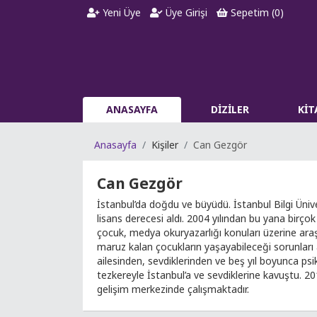
Yeni Üye
Üye Girişi
Sepetim (
0
)
ANASAYFA
DİZİLER
Kİ
Anasayfa
Kişiler
Can Gezgör
Can Gezgör
İstanbul’da doğdu ve büyüdü. İstanbul Bilgi Üniv
lisans derecesi aldı. 2004 yılından bu yana birç
çocuk, medya okuryazarlığı konuları üzerine ara
maruz kalan çocukların yaşayabileceği sorunları
ailesinden, sevdiklerinden ve beş yıl boyunca psiko
tezkereyle İstanbul’a ve sevdiklerine kavuştu. 20
gelişim merkezinde çalışmaktadır.