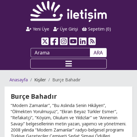
Yeni Üye
Üye Girişi
Sepetim (
0
)
ARA
Anasayfa
Kişiler
Burçe Bahadır
Burçe Bahadır
“Modern Zamanlar”, “Bu Aslında Senin Hikâyen”,
“Ölmekten Yorulmuşuz”, “Ekran Beyaz Türkler Esmer”,
“Refakatçi”, “Köyüm, Okulum ve Yıldızlar” ve “Annemin
Savaşı” belgesellerinin metin yazarı, yapımcı ve yönetmeni.
2008 yılında “Modern Zamanlar” radyo-belgesel programı
Türkiye Gazeteciler Cemiyeti Sedat Simavi Ödülleri