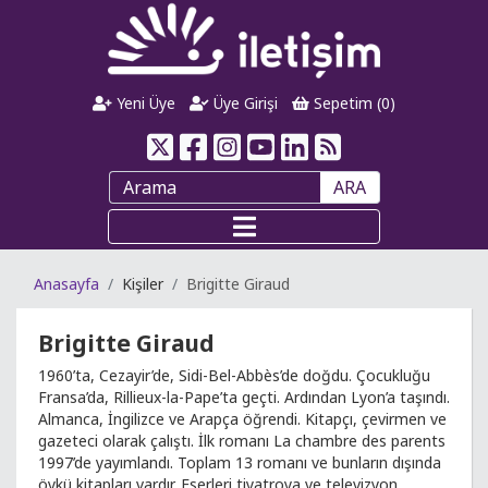
Yeni Üye
Üye Girişi
Sepetim (
0
)
ARA
Anasayfa
Kişiler
Brigitte Giraud
Brigitte Giraud
1960’ta, Cezayir’de, Sidi-Bel-Abbès’de doğdu. Çocukluğu
Fransa’da, Rillieux-la-Pape’ta geçti. Ardından Lyon’a taşındı.
Almanca, İngilizce ve Arapça öğrendi. Kitapçı, çevirmen ve
gazeteci olarak çalıştı. İlk romanı La chambre des parents
1997’de yayımlandı. Toplam 13 romanı ve bunların dışında
öykü kitapları vardır. Eserleri tiyatroya ve televizyon