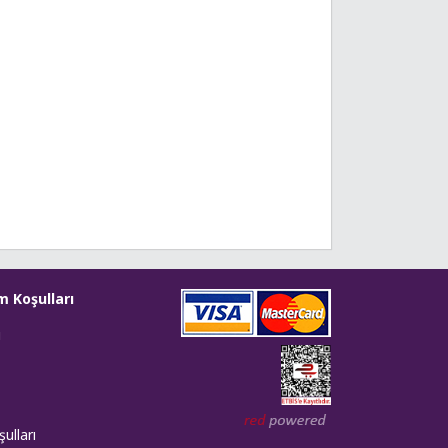
m Koşulları
i
Web tasarım: Red Bilişim
ulları