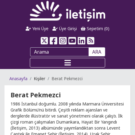
Yeni Üye
Üye Girişi
Sepetim (
0
)
ARA
Anasayfa
Kişiler
Berat Pekmezci
Berat Pekmezci
1986 İstanbul doğumlu. 2008 yılında Marmara Üniversitesi
Grafik Bölümü’nü bitirdi. Çeşitli reklam ajansları ve
dergilerde illüstratör ve sanat yönetmeni olarak çalıştı. İlk
çizgi roman çalışmaları Dumankara, Hayat Bir Yangındı
(İletişim, 2013) albümünde yayımlandıktan sonra Levent
Cantek ile Emanet Şehir (İletişim, 2014), Uzak Şehir