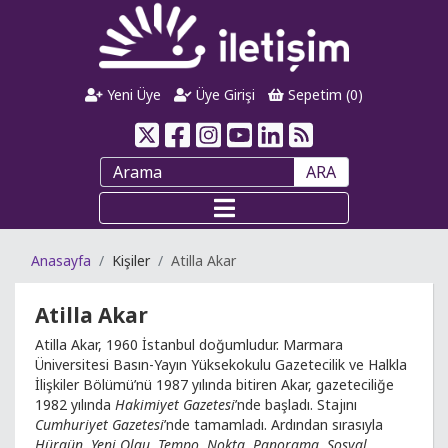
Yeni Üye
Üye Girişi
Sepetim (
0
)
ARA
Anasayfa
Kişiler
Atilla Akar
Atilla Akar
Atilla Akar, 1960 İstanbul doğumludur. Marmara
Üniversitesi Basın-Yayın Yüksekokulu Gazetecilik ve Halkla
İlişkiler Bölümü’nü 1987 yılında bitiren Akar, gazeteciliğe
1982 yılında
Hakimiyet Gazetesi
’nde başladı. Stajını
Cumhuriyet Gazetesi
’nde tamamladı. Ardından sırasıyla
Hürgün
,
Yeni Olgu
,
Tempo
,
Nokta
,
Panorama
,
Sosyal