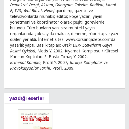
Demokrat Dergi
,
Akşam
,
Günaydın
,
Takvim
,
Radikal
,
Kanal
E
,
TV8
,
Yeni Binyıl
,
Hedef
gibi dergi, gazete ve
televizyonlarda muhabir, editör, köşe yazarı, yayın
yönetmeni ve koordinatör olarak çeşitli görevlerde
bulundu. Tüm bunların yanı sıra muhtelif yayın
organlarında çok sayıda makale, deneme, röportaj ve yazı
dizileri yer aldı. İnternet sitesi www.korsangazete.com’da
yazarlık yaptı. Bazı kitapları:
Öteki DSP/ Ecevitlerin Gayri
Resmi Öyküsü,
Metis Y. 2002, Kıyamet Komplosu / Küresel
Kaosun Kriptoları. 5. Baskı. Timaş Y. 2002,
Kriminal Komplo,
Profil Y. 2007,
Türkiye Komplolar ve
Provokasyonlar Tarihi,
Profil. 2009.
yazdığı eserler