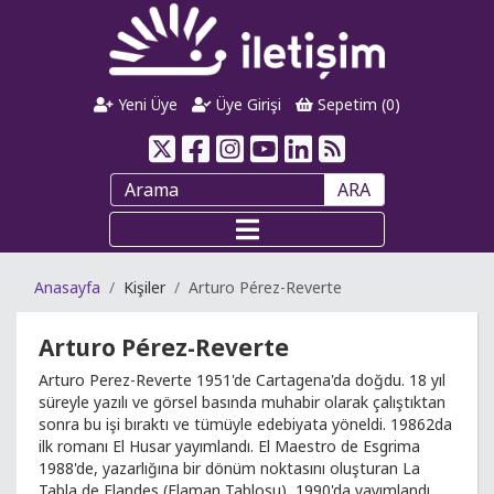
Yeni Üye
Üye Girişi
Sepetim (
0
)
ARA
Anasayfa
Kişiler
Arturo Pérez-Reverte
Arturo Pérez-Reverte
Arturo Perez-Reverte 1951'de Cartagena'da doğdu. 18 yıl
süreyle yazılı ve görsel basında muhabir olarak çalıştıktan
sonra bu işi bıraktı ve tümüyle edebiyata yöneldi. 19862da
ilk romanı El Husar yayımlandı. El Maestro de Esgrima
1988'de, yazarlığına bir dönüm noktasını oluşturan La
Tabla de Flandes (Flaman Tablosu), 1990'da yayımlandı