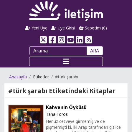
Yeni Üye
Üye Girişi
Sepetim (
0
)
ARA
Anasayfa
Etiketler
#türk şarabı
#türk şarabı
Etiketindeki Kitaplar
Kahvenin Öyküsü
Taha Toros
Henüz cezveye girmemiş ve de
pişmemişti ki, iki Arap tarafından gizlice