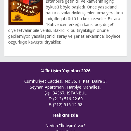
İstanbul’a getirildi. Ve kahvenin ilginç
öyküsü böyle başladı. Önce yasaklandı,
hatta cezalandırıldı içenler; ama yeraltına
indi, illegal tüttü bu kez cezveler. Bir ara
“Kahve içen erkeğin karısı boş düşe!”
diye fetvalar bile verildi. Bakıldı ki bu tiryakiliğin önüne
geçilemiyor, yasallaştırıldı saray ve şeriat erkanınca; böylece
özgürlüğe kavuştu tiryakiler.
© İletişim Yayınları 2026
Cumhuriyet Caddesi, No:36, 1. Kat, Daire 3,
Seyhan Apartmanı, Harbiye Mahallesi,
Şişli 34367, İSTANBUL
T: (212) 516 22 60
F: (212) 516 12 58
Hakkımızda
Neden "İletişim" var?