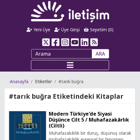
Yeni Üye
Üye Girişi
Sepetim (
0
)
ARA
Anasayfa
Etiketler
#tarık buğra
#tarık buğra
Etiketindeki Kitaplar
Modern Türkiye'de Siyasi
Düşünce Cilt 5 / Muhafazakârlık
(Ciltli)
Muhafazakârlık bir duruş, düşünüş olarak
muhafazakârlık evrensel bir fenomen