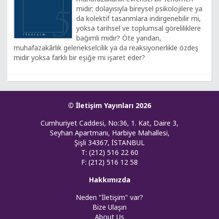
midir; dolayısıyla bireysel psikolojilere ya
da kolektif tasarımlara indirgenebilir mi,
yoksa tarihsel ve toplumsal göreliliklere
bağımlı mıdır? Öte yandan,
muhafazakârlık gelenekselcilik ya da reaksiyonerlikle özdeş
midir yoksa farklı bir eşiğe mi işaret eder?
© İletişim Yayınları 2026
Cumhuriyet Caddesi, No:36, 1. Kat, Daire 3,
Seyhan Apartmanı, Harbiye Mahallesi,
Şişli 34367, İSTANBUL
T: (212) 516 22 60
F: (212) 516 12 58
Hakkımızda
Neden "İletişim" var?
Bize Ulaşın
About Us