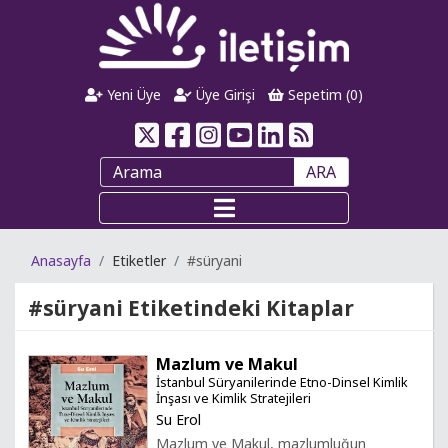
Yeni Üye
Üye Girişi
Sepetim (
0
)
ARA
Anasayfa
Etiketler
#süryani
#süryani
Etiketindeki Kitaplar
Mazlum ve Makul
İstanbul Süryanilerinde Etno-Dinsel Kimlik
İnşası ve Kimlik Stratejileri
Su Erol
Mazlum ve Makul, mazlumluğun