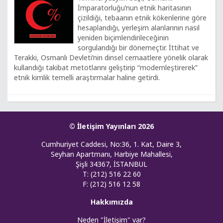
İmparatorluğu’nun etnik haritasının
çizildiği, tebaanın etnik kökenlerine göre
hesaplandığı, yerleşim alanlarının nasıl
yeniden biçimlendirileceğinin
sorgulandığı bir dönemeçtir. İttihat ve
Terakki, Osmanlı Devleti’nin dinsel cemaatlere yönelik olarak
kullandığı takibat metotlarını geliştirip “modernleştirerek”
etnik kimlik temelli araştırmalar haline getirdi.
© İletişim Yayınları 2026
Cumhuriyet Caddesi, No:36, 1. Kat, Daire 3,
Seyhan Apartmanı, Harbiye Mahallesi,
Şişli 34367, İSTANBUL
T: (212) 516 22 60
F: (212) 516 12 58
Hakkımızda
Neden "İletişim" var?