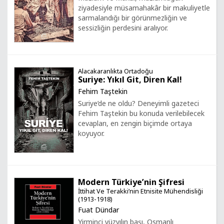
ziyadesiyle müsamahakâr bir makuliyetle
sarmalandığı bir görünmezliğin ve
sessizliğin perdesini aralıyor.
Alacakaranlıkta Ortadoğu
Suriye: Yıkıl Git, Diren Kal!
Fehim Taştekin
Suriye’de ne oldu? Deneyimli gazeteci
Fehim Taştekin bu konuda verilebilecek
cevapları, en zengin biçimde ortaya
koyuyor.
Modern Türkiye’nin Şifresi
İttihat Ve Terakki’nin Etnisite Mühendisliği
(1913-1918)
Fuat Dündar
Yirminci yüzyılın başı, Osmanlı