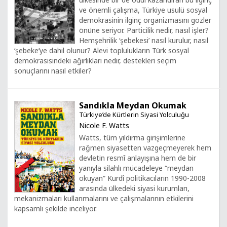
ve önemli çalışma, Türkiye usulü sosyal
demokrasinin ilginç organizmasını gözler
önüne seriyor. Particilik nedir, nasıl işler?
Hemşehrilik ‘şebekesi’ nasıl kurulur, nasıl
‘şebeke’ye dahil olunur? Alevi toplulukların Türk sosyal
demokrasisindeki ağırlıkları nedir, destekleri seçim
sonuçlarını nasıl etkiler?
Sandıkla Meydan Okumak
Türkiye’de Kürtlerin Siyasi Yolculuğu
Nicole F. Watts
Watts, tüm yıldırma girişimlerine
rağmen siyasetten vazgeçmeyerek hem
devletin resmî anlayışına hem de bir
yanıyla silahlı mücadeleye “meydan
okuyan” Kurdî politikacıların 1990-2008
arasında ülkedeki siyasi kurumları,
mekanizmaları kullanmalarını ve çalışmalarının etkilerini
kapsamlı şekilde inceliyor.