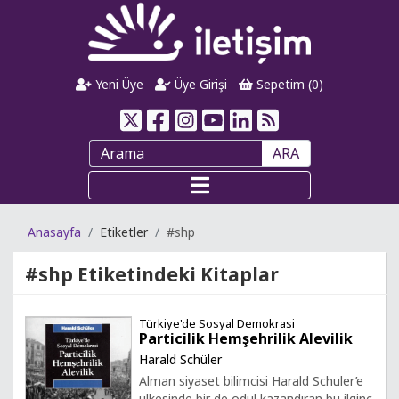
Yeni Üye
Üye Girişi
Sepetim (
0
)
ARA
Anasayfa
Etiketler
#shp
#shp
Etiketindeki Kitaplar
Türkiye'de Sosyal Demokrasi
Particilik Hemşehrilik Alevilik
Harald Schüler
Alman siyaset bilimcisi Harald Schuler’e
ülkesinde bir de ödül kazandıran bu ilginç