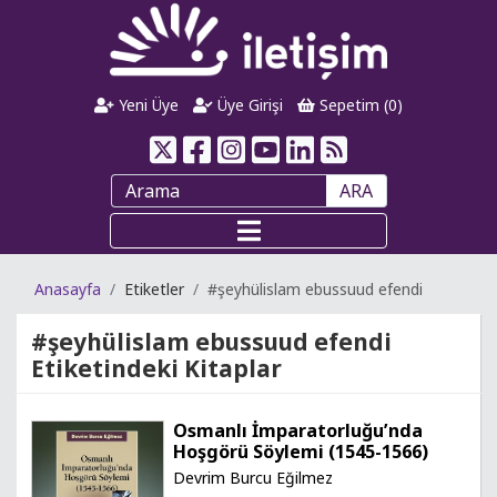
Yeni Üye
Üye Girişi
Sepetim (
0
)
ARA
Anasayfa
Etiketler
#şeyhülislam ebussuud efendi
#şeyhülislam ebussuud efendi
Etiketindeki Kitaplar
Osmanlı İmparatorluğu’nda
Hoşgörü Söylemi (1545-1566)
Devrim Burcu Eğilmez