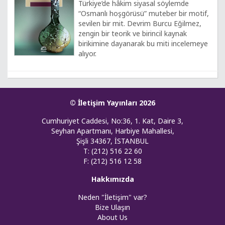
Türkiye’de hâkim siyasal söylemde
“Osmanlı hoşgörüsü” muteber bir motif,
sevilen bir mit. Devrim Burcu Eğilmez,
zengin bir teorik ve birincil kaynak
birikimine dayanarak bu miti incelemeye
alıyor.
© İletişim Yayınları 2026
Cumhuriyet Caddesi, No:36, 1. Kat, Daire 3,
Seyhan Apartmanı, Harbiye Mahallesi,
Şişli 34367, İSTANBUL
T: (212) 516 22 60
F: (212) 516 12 58
Hakkımızda
Neden "İletişim" var?
Bize Ulaşın
About Us