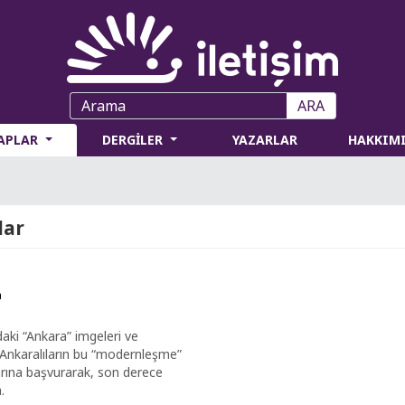
ARA
TAPLAR
DERGİLER
YAZARLAR
HAKKIM
lar
a
aki “Ankara” imgeleri ve
 Ankaralıların bu “modernleşme”
larına başvurarak, son derece
.