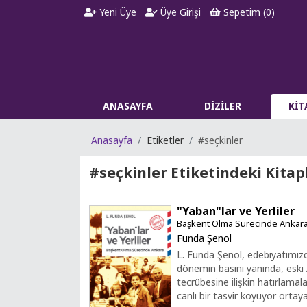
Yeni Üye
Üye Girişi
Sepetim (
0
)
ANASAYFA
DİZİLER
Kİ
Anasayfa
Etiketler
#seçkinler
#seçkinler
Etiketindeki Kitap
"Yaban"lar ve Yerliler
Başkent Olma Sürecinde Ankar
Funda Şenol
L. Funda Şenol, edebiyatımızd
dönemin basını yanında, eski
tecrübesine ilişkin hatırlama
canlı bir tasvir koyuyor ortaya