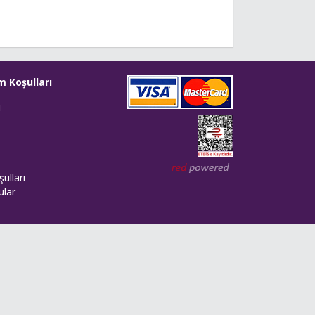
m Koşulları
i
Web tasarım: Red Bilişim
ulları
ular