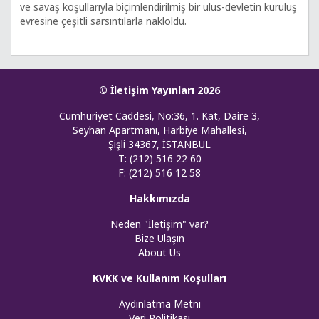
ve savaş koşullarıyla biçimlendirilmiş bir ulus-devletin kuruluş
evresine çeşitli sarsıntılarla nakloldu.
© İletişim Yayınları 2026
Cumhuriyet Caddesi, No:36, 1. Kat, Daire 3,
Seyhan Apartmanı, Harbiye Mahallesi,
Şişli 34367, İSTANBUL
T: (212) 516 22 60
F: (212) 516 12 58
Hakkımızda
Neden "İletişim" var?
Bize Ulaşın
About Us
KVKK ve Kullanım Koşulları
Aydınlatma Metni
Veri Politikası