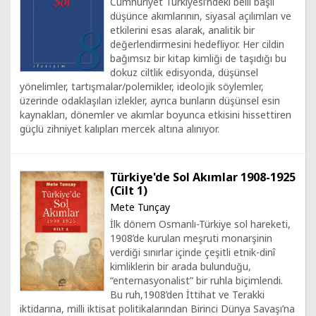
Cumhuriyet Türkiyesi’ndeki belli başlı
düşünce akımlarının, siyasal açılımları ve
etkilerini esas alarak, analitik bir
değerlendirmesini hedefliyor. Her cildin
bağımsız bir kitap kimliği de taşıdığı bu
dokuz ciltlik edisyonda, düşünsel
yönelimler, tartışmalar/polemikler, ideolojik söylemler,
üzerinde odaklaşılan izlekler, ayrıca bunların düşünsel esin
kaynakları, dönemler ve akımlar boyunca etkisini hissettiren
güçlü zihniyet kalıpları mercek altına alınıyor.
Türkiye'de Sol Akımlar 1908-1925
(Cilt 1)
Mete Tunçay
İlk dönem Osmanlı-Türkiye sol hareketi,
1908’de kurulan meşruti monarşinin
verdiği sınırlar içinde çeşitli etnik-dinî
kimliklerin bir arada bulunduğu,
“enternasyonalist” bir ruhla biçimlendi.
Bu ruh,1908’den İttihat ve Terakki
iktidarına, milli iktisat politikalarından Birinci Dünya Savaşı’na