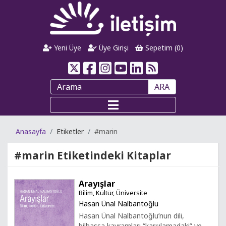
Yeni Üye
Üye Girişi
Sepetim (
0
)
ARA
Anasayfa
Etiketler
#marin
#marin
Etiketindeki Kitaplar
Arayışlar
Bilim, Kültür, Üniversite
Hasan Ünal Nalbantoğlu
Hasan Ünal Nalbantoğlu’nun dili,
bilhassa kavramları “karşılamadaki” ve