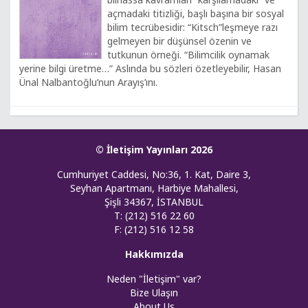
açmadaki titizliği, başlı başına bir sosyal
bilim tecrübesidir: “Kitsch”leşmeye razı
gelmeyen bir düşünsel özenin ve
tutkunun örneği. “Bilimcilik oynamak
yerine bilgi üretme…” Aslında bu sözleri özetleyebilir, Hasan
Ünal Nalbantoğlu’nun Arayış’ını.
© İletişim Yayınları 2026
Cumhuriyet Caddesi, No:36, 1. Kat, Daire 3,
Seyhan Apartmanı, Harbiye Mahallesi,
Şişli 34367, İSTANBUL
T: (212) 516 22 60
F: (212) 516 12 58
Hakkımızda
Neden "İletişim" var?
Bize Ulaşın
About Us