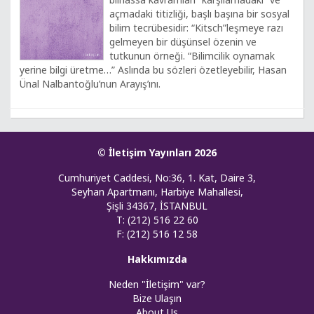
açmadaki titizliği, başlı başına bir sosyal
bilim tecrübesidir: “Kitsch”leşmeye razı
gelmeyen bir düşünsel özenin ve
tutkunun örneği. “Bilimcilik oynamak
yerine bilgi üretme…” Aslında bu sözleri özetleyebilir, Hasan
Ünal Nalbantoğlu’nun Arayış’ını.
© İletişim Yayınları 2026
Cumhuriyet Caddesi, No:36, 1. Kat, Daire 3,
Seyhan Apartmanı, Harbiye Mahallesi,
Şişli 34367, İSTANBUL
T: (212) 516 22 60
F: (212) 516 12 58
Hakkımızda
Neden "İletişim" var?
Bize Ulaşın
About Us