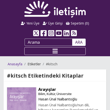
Yeni Üye
Üye Girişi
Sepetim (
0
)
ARA
Anasayfa
Etiketler
#kitsch
#kitsch
Etiketindeki Kitaplar
Arayışlar
Bilim, Kültür, Üniversite
Hasan Ünal Nalbantoğlu
Hasan Ünal Nalbantoğlu’nun dili,
bilhassa kavramları “karşılamadaki” ve