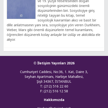
ve 19. yüzyıl felsefesinden doğan
sosyolojinin günümüzdeki önemli
düşünürlerinden biri. Sosyolojiye giriş
niteliği taşıyan bu kitap, temel
sosyolojik kavramları akıcı ve basit bir
dille anlatmasının yanı sıra, sosyolojiye yön veren Durkheim,
Weber, Marx gibi önemli düşünürlerin temel kuramlarını,
öğrencileri düşünerek kolay anlaşılır bir üslûp ve akılcılıkla ele
alıyor.
© İletişim Yayınları 2026
Cumhuriyet Caddesi, No:36, 1. Kat, Daire 3,
Seyhan Apartmanı, Harbiye Mahallesi,
Şişli 34367, İSTANBUL
T: (212) 516 22 60
F: (212) 516 12 58
Hakkımızda